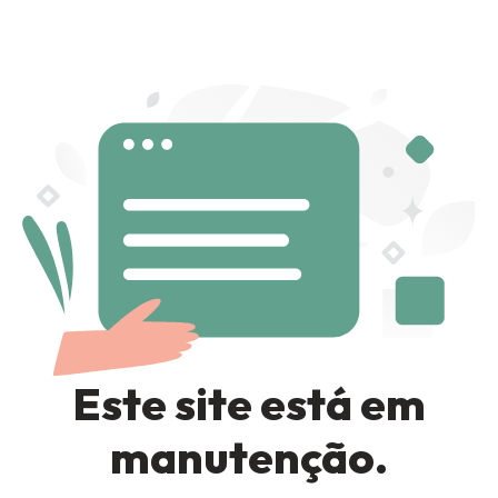
Sign in
Remember me
Lost password?
LOG IN
Este site está em
CREATE AN ACCOUNT
manutenção.