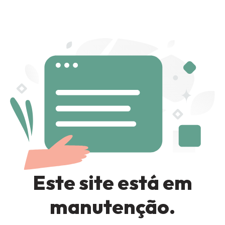
Sign in
Remember me
Lost password?
LOG IN
Este site está em
CREATE AN ACCOUNT
manutenção.