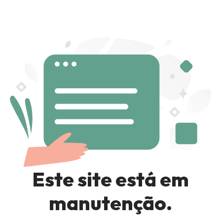
Sign in
Remember me
Lost password?
LOG IN
Este site está em
CREATE AN ACCOUNT
manutenção.