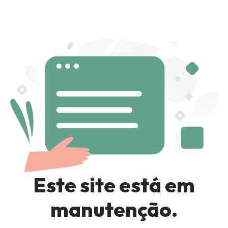
Sign in
Remember me
Lost password?
LOG IN
Este site está em
CREATE AN ACCOUNT
manutenção.