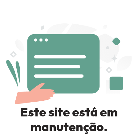
Sign in
Remember me
Lost password?
LOG IN
Este site está em
CREATE AN ACCOUNT
manutenção.