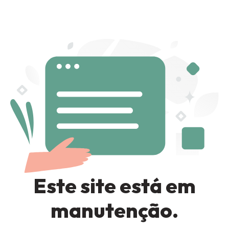
Sign in
Remember me
Lost password?
LOG IN
Este site está em
CREATE AN ACCOUNT
manutenção.