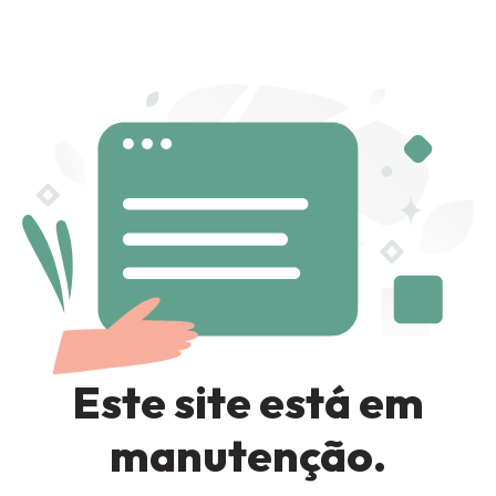
Sign in
Remember me
Lost password?
LOG IN
Este site está em
CREATE AN ACCOUNT
manutenção.